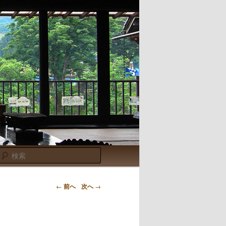
検
索
←
前へ
次へ
→