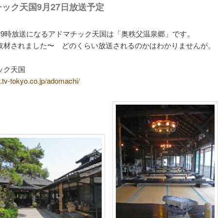
ック天国9月27日放送予定
日夜9時放送になるアドマチック天国は「奥秩父温泉郷」です。
取材されました〜 どのくらい放送されるのかはわかりませんが。
ック天国
.tv-tokyo.co.jp/adomachi/