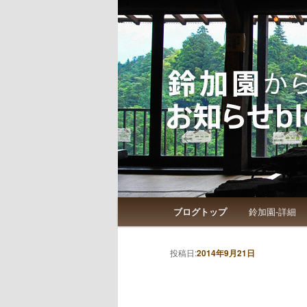
鈴加園からのお知らせです
鈴加園からの
メインメニュー
ブログトップ
鈴加園-詳細
メインコンテンツへ移動
サブコンテンツへ移動
投稿ナビゲーション
投稿日:
2014年9月21日