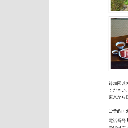
鈴加園以
ください
東京から
ご予約・
電話番号
電話対応：