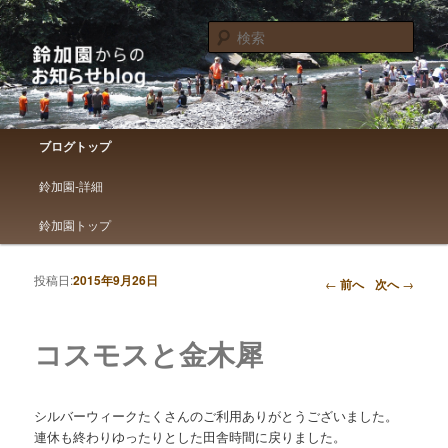
鈴加園からのお知らせです
検
索
鈴加園からのお知らせブログ
メインメニュー
ブログトップ
メインコンテンツへ移動
サブコンテンツへ移動
鈴加園-詳細
鈴加園トップ
投稿日:
2015年9月26日
投稿ナビゲーション
←
前へ
次へ
→
コスモスと金木犀
シルバーウィークたくさんのご利用ありがとうございました。
連休も終わりゆったりとした田舎時間に戻りました。