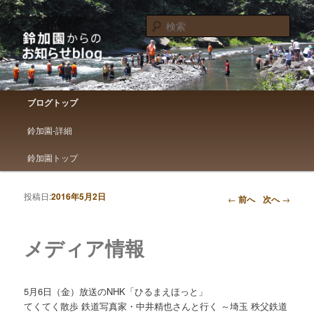
鈴加園からのお知らせです
検
索
鈴加園からのお知らせブログ
メインメニュー
ブログトップ
メインコンテンツへ移動
サブコンテンツへ移動
鈴加園-詳細
鈴加園トップ
投稿日:
2016年5月2日
投稿ナビゲーション
←
前へ
次へ
→
メディア情報
5月6日（金）放送のNHK「ひるまえほっと」
てくてく散歩 鉄道写真家・中井精也さんと行く ～埼玉 秩父鉄道