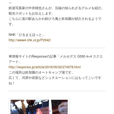
～
鉄道写真家の中井精也さんが、沿線の知られざるグルメを紹介。
観光スポットもお伝えします。
こちらに道の駅あらかわ鈴ひろ庵と鈴加園が紹介されるようで
す。
NHK「ひるまえほっと」
http://www4.nhk.or.jp/P2542/
車情報サイトのResponseの記事「メルセデス G550 4×4 スクエ
アード」
http://response.jp/article/2016/05/02/274578.html
この場所は鈴加園のオートキャンプ場です。
広くて、河原や岩肌などシュチエーションにはもってこいです
ね！