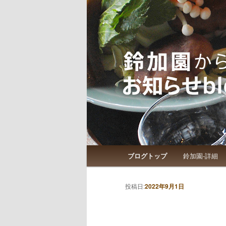
鈴加園からのお知らせです
鈴加園からの
メインメニュー
ブログトップ
鈴加園-詳細
メインコンテンツへ移動
サブコンテンツへ移動
投稿ナビゲーション
投稿日:
2022年9月1日