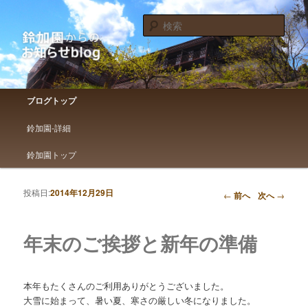
鈴加園からのお知らせです
検
索
鈴加園からのお知らせブログ
メインメニュー
ブログトップ
メインコンテンツへ移動
サブコンテンツへ移動
鈴加園-詳細
鈴加園トップ
投稿日:
2014年12月29日
投稿ナビゲーション
←
前へ
次へ
→
年末のご挨拶と新年の準備
本年もたくさんのご利用ありがとうございました。
大雪に始まって、暑い夏、寒さの厳しい冬になりました。