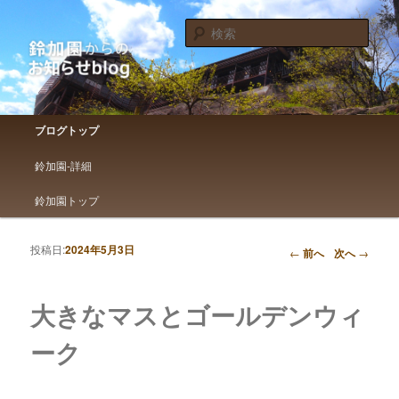
鈴加園からのお知らせです
検
索
鈴加園からのお知らせブログ
メインメニュー
ブログトップ
メインコンテンツへ移動
サブコンテンツへ移動
鈴加園-詳細
鈴加園トップ
投稿日:
2024年5月3日
投稿ナビゲーション
←
前へ
次へ
→
大きなマスとゴールデンウィ
ーク