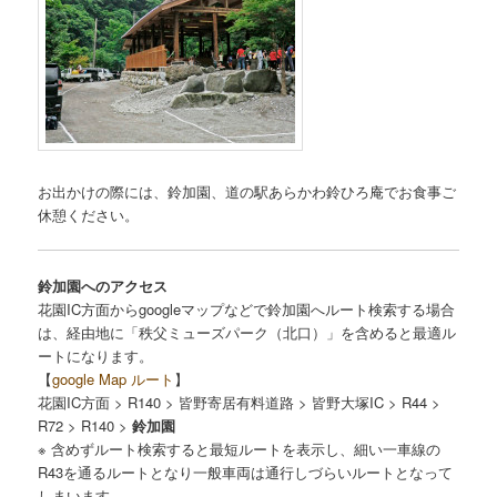
お出かけの際には、鈴加園、道の駅あらかわ鈴ひろ庵でお食事ご
休憩ください。
鈴加園へのアクセス
花園IC方面からgoogleマップなどで鈴加園へルート検索する場合
は、経由地に「秩父ミューズパーク（北口）」を含めると最適ル
ートになります。
【
google Map ルート
】
花園IC方面 > R140 > 皆野寄居有料道路 > 皆野大塚IC > R44 >
R72 > R140 >
鈴加園
※ 含めずルート検索すると最短ルートを表示し、細い一車線の
R43を通るルートとなり一般車両は通行しづらいルートとなって
しまいます。