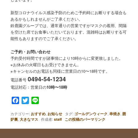
新型コロナウイルス感染予防のためご予約時にお断りする場合も
あるかもしれませんがご了承ください。
鈴鹿園グループでは、通常通りの営業ですがマスクの着用、間隔
を空けた席でお食事いただいております。混雑時はお断りする可
能性もありますのでご了承ください。
ご予約・お問い合わせ
予約受付時間ですが諸事情により10時からに変更致しました。
※お休みの火曜日もお受けできません。
※キャンセルのお電話も同様に営業日の10〜18時です。
0494-54-1234
電話番号
電話対応：営業日の
10時〜18時
Facebook
Twitter
Line
カテゴリー:
おすすめ
,
お知らせ
タグ:
ゴールデンウィーク
,
串焼き
,
囲
炉裏
,
大きなマス
作成者:
staff
この投稿のパーマリンク