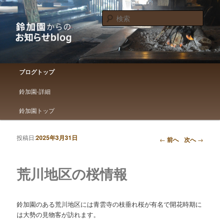
鈴加園からのお知らせです
検
索
鈴加園からのお知らせブログ
メインメニュー
ブログトップ
メインコンテンツへ移動
サブコンテンツへ移動
鈴加園-詳細
鈴加園トップ
投稿日:
2025年3月31日
投稿ナビゲーション
←
前へ
次へ
→
荒川地区の桜情報
鈴加園のある荒川地区には青雲寺の枝垂れ桜が有名で開花時期に
は大勢の見物客が訪れます。