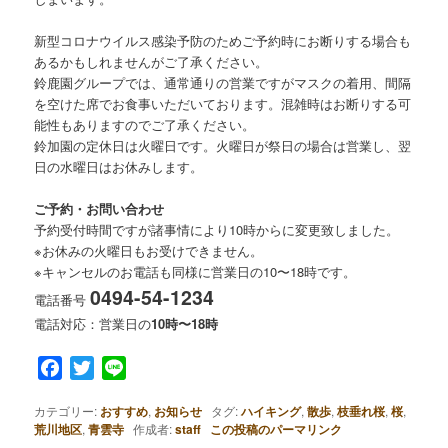
新型コロナウイルス感染予防のためご予約時にお断りする場合も
あるかもしれませんがご了承ください。
鈴鹿園グループでは、通常通りの営業ですがマスクの着用、間隔
を空けた席でお食事いただいております。混雑時はお断りする可
能性もありますのでご了承ください。
鈴加園の定休日は火曜日です。火曜日が祭日の場合は営業し、翌
日の水曜日はお休みします。
ご予約・お問い合わせ
予約受付時間ですが諸事情により10時からに変更致しました。
※お休みの火曜日もお受けできません。
※キャンセルのお電話も同様に営業日の10〜18時です。
0494-54-1234
電話番号
電話対応：営業日の
10時〜18時
Facebook
Twitter
Line
カテゴリー:
おすすめ
,
お知らせ
タグ:
ハイキング
,
散歩
,
枝垂れ桜
,
桜
,
荒川地区
,
青雲寺
作成者:
staff
この投稿のパーマリンク