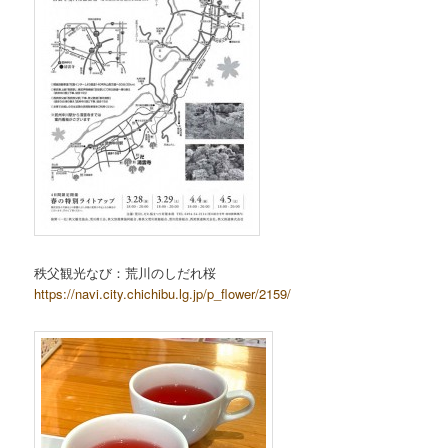
秩父観光なび：荒川のしだれ桜
https://navi.city.chichibu.lg.jp/p_flower/2159/