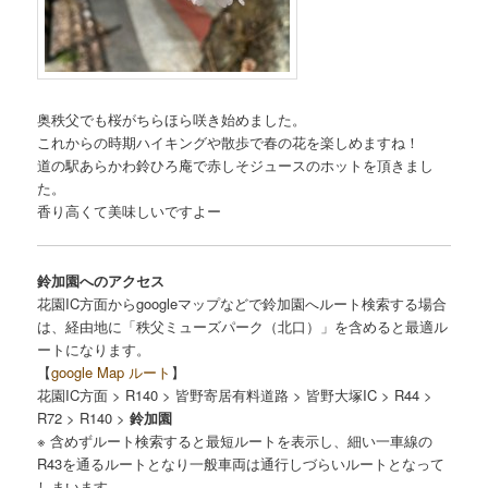
奥秩父でも桜がちらほら咲き始めました。
これからの時期ハイキングや散歩で春の花を楽しめますね！
道の駅あらかわ鈴ひろ庵で赤しそジュースのホットを頂きまし
た。
香り高くて美味しいですよー
鈴加園へのアクセス
花園IC方面からgoogleマップなどで鈴加園へルート検索する場合
は、経由地に「秩父ミューズパーク（北口）」を含めると最適ル
ートになります。
【
google Map ルート
】
花園IC方面 > R140 > 皆野寄居有料道路 > 皆野大塚IC > R44 >
R72 > R140 >
鈴加園
※ 含めずルート検索すると最短ルートを表示し、細い一車線の
R43を通るルートとなり一般車両は通行しづらいルートとなって
しまいます。