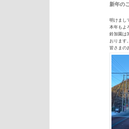
新年の
明けまし
本年もよ
鈴加園は
おります
皆さまの