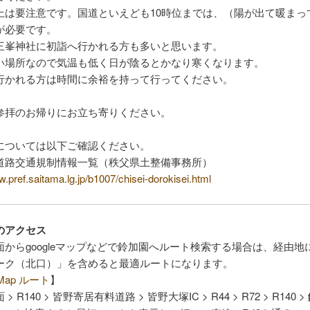
上は要注意です。国道といえども10時位までは、（陽が出て暖まっ
が必要です。
三峯神社に初詣へ行かれる方も多いと思います。
い場所なので気温も低く日が陰るとかなり寒くなります。
行かれる方は時間に余裕を持って行ってください。
参拝のお帰りにお立ち寄りください。
については以下ご確認ください。
道路交通規制情報一覧（秩父県土整備事務所）
w.pref.saitama.lg.jp/b1007/chisei-dorokisei.html
のアクセス
面からgoogleマップなどで鈴加園へルート検索する場合は、経由地
ーク（北口）」を含めると最適ルートになります。
e Map ルート
】
> R140 > 皆野寄居有料道路 > 皆野大塚IC > R44 > R72 > R140 >