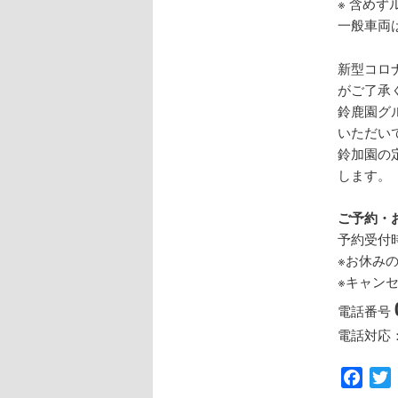
※ 含め
一般車両
新型コロ
がご了承
鈴鹿園グ
いただい
鈴加園の
します。
ご予約・
予約受付
※お休み
※キャン
電話番号
電話対応
Face
T