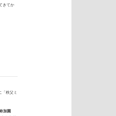
てきてか
に「秩父ミ
鈴加園