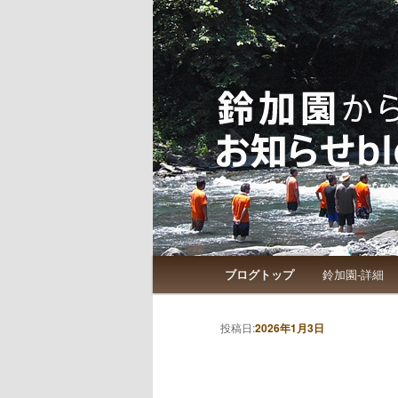
鈴加園からのお知らせです
鈴加園からの
メインメニュー
ブログトップ
鈴加園-詳細
メインコンテンツへ移動
サブコンテンツへ移動
投稿ナビゲーション
投稿日:
2026年1月3日