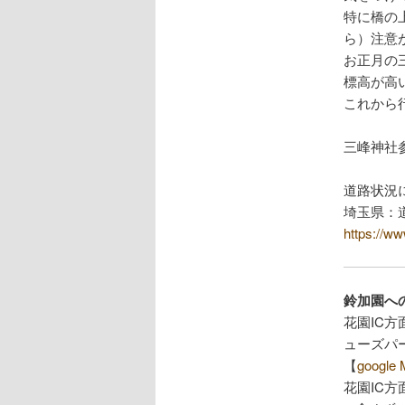
特に橋の
ら）注意
お正月の
標高が高
これから
三峰神社
道路状況
埼玉県：
https://ww
鈴加園へ
花園IC方
ューズパ
【
googl
花園IC方面 