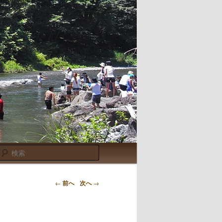
検
索
←
前へ
次へ
→