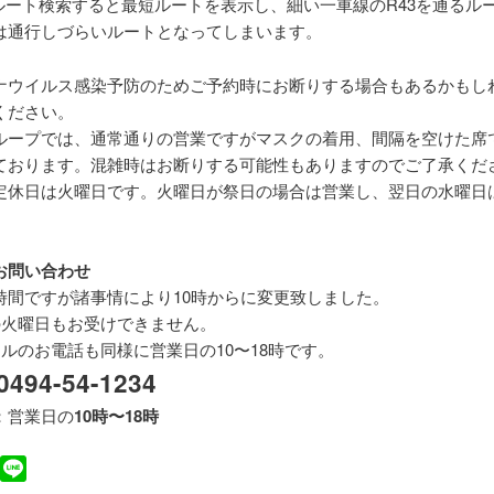
ずルート検索すると最短ルートを表示し、細い一車線のR43を通るル
は通行しづらいルートとなってしまいます。
ナウイルス感染予防のためご予約時にお断りする場合もあるかもし
ください。
ループでは、通常通りの営業ですがマスクの着用、間隔を空けた席
ております。混雑時はお断りする可能性もありますのでご了承くだ
定休日は火曜日です。火曜日が祭日の場合は営業し、翌日の水曜日
お問い合わせ
時間ですが諸事情により10時からに変更致しました。
の火曜日もお受けできません。
セルのお電話も同様に営業日の10〜18時です。
0494-54-1234
：営業日の
10時〜18時
book
witter
Line