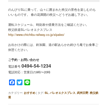
のんびりSLに乗って、山々に囲まれた秩父の景色を楽しむのも
いいものです。 春の花満開の秩父へどうぞお越し下さい。
運転スケジュール、時刻表や搭乗方法をご確認ください。
秩父鉄道SLパレオエクスプレス
http://www.chichibu-railway.co.jp/slpaleo/
お出かけの際には、鈴加園、道の駅あらかわ鈴ひろ庵でお食事ご
休憩ください。
ご予約・お問い合わせ
0494-54-1234
電話番号
電話対応：営業日の9時〜20時
Facebook
Twitter
Line
カテゴリー:
おすすめ
|
タグ:
SL
,
パレオエクスプレス
,
武州日野
,
秩父鉄
道