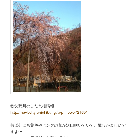
秩父荒川のしだれ桜情報
http://navi.city.chichibu.lg.jp/p_flower/2159/
桜以外にも黄色やピンクの花が沢山咲いていて、散歩が楽しいで
すよ〜