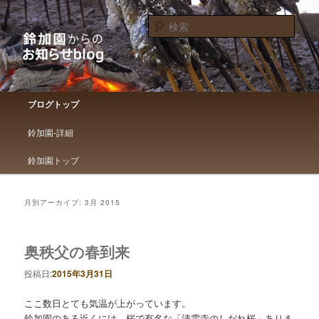
鈴加園からのお知らせです
検
索
鈴加園からのお知らせブログ
メインメニュー
ブログトップ
メインコンテンツへ移動
サブコンテンツへ移動
鈴加園-詳細
鈴加園トップ
月別アーカイブ:
3月 2015
奥秩父の春到来
投稿日:
2015年3月31日
ここ数日とても気温が上がっています。
鈴加園のある近くには、桜で有名な「清雲寺のしだれ桜」ありま