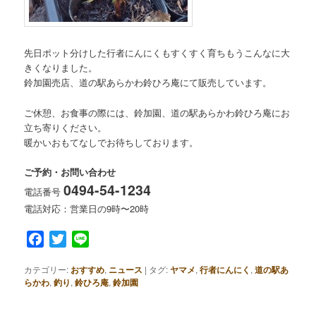
先日ポット分けした行者にんにくもすくすく育ちもうこんなに大
きくなりました。
鈴加園売店、道の駅あらかわ鈴ひろ庵にて販売しています。
ご休憩、お食事の際には、鈴加園、道の駅あらかわ鈴ひろ庵にお
立ち寄りください。
暖かいおもてなしでお待ちしております。
ご予約・お問い合わせ
0494-54-1234
電話番号
電話対応：営業日の9時〜20時
Facebook
Twitter
Line
カテゴリー:
おすすめ
,
ニュース
|
タグ:
ヤマメ
,
行者にんにく
,
道の駅あ
らかわ
,
釣り
,
鈴ひろ庵
,
鈴加園