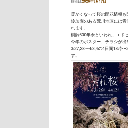
投稿日:
2026年3月17日
暖かくなって桜の開花情報も
鈴加園のある荒川地区には青
れます。
樹齢600年余といわれ、エ
今年のポスター、チラシが出
3/27,28〜4/3,4の4日
す。