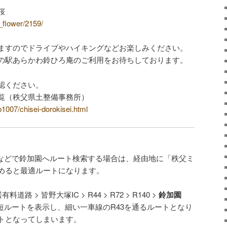
桜
/p_flower/2159/
ますのでドライブやハイキングなどお楽しみください。
の駅あらかわ鈴ひろ庵のご利用をお待ちしております。
認ください。
覧（秩父県土整備事務所）
b1007/chisei-dorokisei.html
マップなどで鈴加園へルート検索する場合は、経由地に「秩父ミ
めると最適ルートになります。
料道路 > 皆野大塚IC > R44 > R72 > R140 >
鈴加園
短ルートを表示し、細い一車線のR43を通るルートとなり
トとなってしまいます。