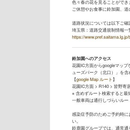
色々春の花を見ることができ
ご休憩やお食事に鈴加園、道
道路状況については以下ご確
埼玉県：道路交通規制情報一
https://www.pref.saitama.lg.jp/
鈴加園へのアクセス
花園IC方面からgoogle
ューズパーク（北口）」を含
【
google Map ルート
】
花園IC方面 > R140 > 皆野寄居有
※ 含めずルート検索すると最
一般車両は通行しづらいルー
感染症予防のためご予約時に
い。
鈴鹿園グループでは、通常通