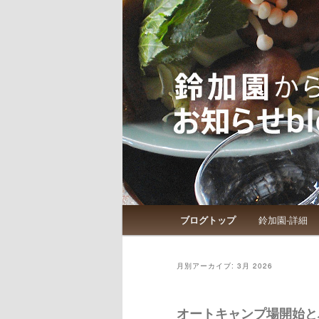
鈴加園からのお知らせです
鈴加園からの
メインメニュー
ブログトップ
鈴加園-詳細
メインコンテンツへ移動
サブコンテンツへ移動
月別アーカイブ:
3月 2026
オートキャンプ場開始と