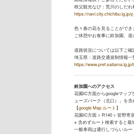
秩父観光なび：荒川のしだれ
https://navi.city.chichibu.lg.jp
色々春の花を見ることができ
ご休憩やお食事に鈴加園、道
道路状況については以下ご確
埼玉県：道路交通規制情報一
https://www.pref.saitama.lg.jp/
鈴加園へのアクセス
花園IC方面からgoogle
ューズパーク（北口）」を含
【
google Map ルート
】
花園IC方面 > R140 > 皆野寄居有
※ 含めずルート検索すると最
一般車両は通行しづらいルー