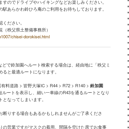
ますのでドライブやハイキングなどお楽しみください。
の駅あらかわ鈴ひろ庵のご利用をお待ちしております。
認ください。
覧（秩父県土整備事務所）
b1007/chisei-dorokisei.html
マップなどで鈴加園へルート検索する場合は、経由地に「秩父ミ
めると最適ルートになります。
料道路 > 皆野大塚IC > R44 > R72 > R140 >
鈴加園
短ルートを表示し、細い一車線のR43を通るルートとなり
トとなってしまいます。
お断りする場合もあるかもしれませんがご了承くださ
りの営業ですがマスクの着用、間隔を空けた席でお食事