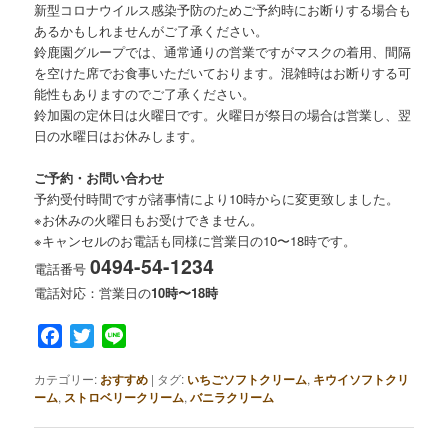
新型コロナウイルス感染予防のためご予約時にお断りする場合も
あるかもしれませんがご了承ください。
鈴鹿園グループでは、通常通りの営業ですがマスクの着用、間隔
を空けた席でお食事いただいております。混雑時はお断りする可
能性もありますのでご了承ください。
鈴加園の定休日は火曜日です。火曜日が祭日の場合は営業し、翌
日の水曜日はお休みします。
ご予約・お問い合わせ
予約受付時間ですが諸事情により10時からに変更致しました。
※お休みの火曜日もお受けできません。
※キャンセルのお電話も同様に営業日の10〜18時です。
0494-54-1234
電話番号
電話対応：営業日の
10時〜18時
Facebook
Twitter
Line
カテゴリー:
おすすめ
|
タグ:
いちごソフトクリーム
,
キウイソフトクリ
ーム
,
ストロベリークリーム
,
バニラクリーム