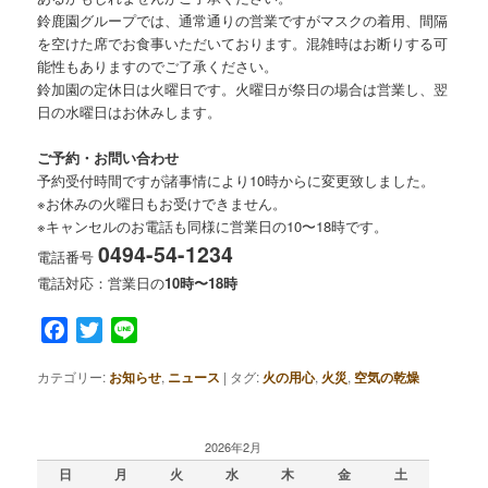
鈴鹿園グループでは、通常通りの営業ですがマスクの着用、間隔
を空けた席でお食事いただいております。混雑時はお断りする可
能性もありますのでご了承ください。
鈴加園の定休日は火曜日です。火曜日が祭日の場合は営業し、翌
日の水曜日はお休みします。
ご予約・お問い合わせ
予約受付時間ですが諸事情により10時からに変更致しました。
※お休みの火曜日もお受けできません。
※キャンセルのお電話も同様に営業日の10〜18時です。
0494-54-1234
電話番号
電話対応：営業日の
10時〜18時
Facebook
Twitter
Line
カテゴリー:
お知らせ
,
ニュース
|
タグ:
火の用心
,
火災
,
空気の乾燥
2026年2月
日
月
火
水
木
金
土