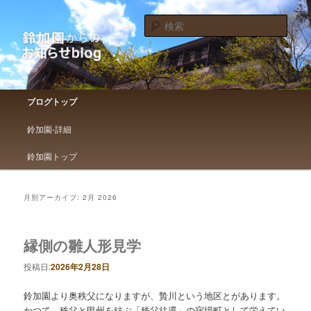
鈴加園からのお知らせです
検
索
鈴加園からのお知らせブログ
メインメニュー
ブログトップ
メインコンテンツへ移動
サブコンテンツへ移動
鈴加園-詳細
鈴加園トップ
月別アーカイブ:
2月 2026
縁側の雛人形見学
投稿日:
2026年2月28日
鈴加園より奥秩父になりますが、贄川という地区とがあります。
かつて、秩父と甲州を結ぶ「秩父往還」の宿場町として栄えてい