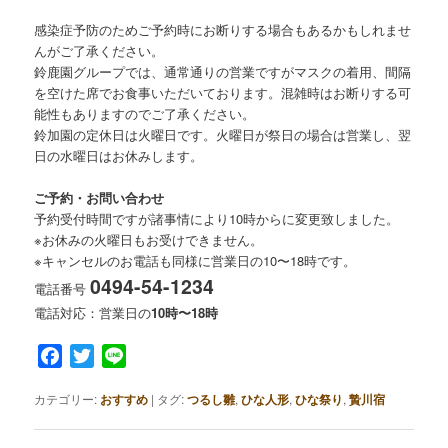
感染症予防のためご予約時にお断りする場合もあるかもしれませ
んがご了承ください。
鈴鹿園グループでは、通常通りの営業ですがマスクの着用、間隔
を空けた席でお食事いただいております。混雑時はお断りする可
能性もありますのでご了承ください。
鈴加園の定休日は火曜日です。火曜日が祭日の場合は営業し、翌
日の水曜日はお休みします。
ご予約・お問い合わせ
予約受付時間ですが諸事情により10時からに変更致しました。
※お休みの火曜日もお受けできません。
※キャンセルのお電話も同様に営業日の10〜18時です。
0494-54-1234
電話番号
電話対応：営業日の
10時〜18時
Facebook
Twitter
Line
カテゴリー:
おすすめ
|
タグ:
つるし雛
,
ひな人形
,
ひな祭り
,
贄川宿