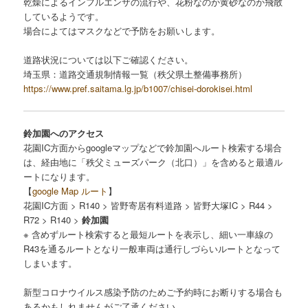
乾燥によるインフルエンザの流行や、花粉なのか黄砂なのか飛散
しているようです。
場合によてはマスクなどで予防をお願いします。
道路状況については以下ご確認ください。
埼玉県：道路交通規制情報一覧（秩父県土整備事務所）
https://www.pref.saitama.lg.jp/b1007/chisei-dorokisei.html
鈴加園へのアクセス
花園IC方面からgoogleマップなどで鈴加園へルート検索する場合
は、経由地に「秩父ミューズパーク（北口）」を含めると最適ル
ートになります。
【
google Map ルート
】
花園IC方面 > R140 > 皆野寄居有料道路 > 皆野大塚IC > R44 >
R72 > R140 >
鈴加園
※ 含めずルート検索すると最短ルートを表示し、細い一車線の
R43を通るルートとなり一般車両は通行しづらいルートとなって
しまいます。
新型コロナウイルス感染予防のためご予約時にお断りする場合も
あるかもしれませんがご了承ください。