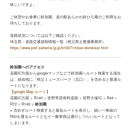
味しいですよ。
ご休憩やお食事に鈴加園、道の駅あらかわ鈴ひろ庵のご利用をお
待ちしております。
道路状況については以下ご確認ください。
埼玉県：道路交通規制情報一覧（秩父県土整備事務所）
https://www.pref.saitama.lg.jp/b1007/chisei-dorokisei.html
鈴加園へのアクセス
花園IC方面からgoogleマップなどで鈴加園へルート検索する場合
は、経由地に「秩父ミューズパーク（北口）」を含めると最適ル
ートになります。
【
google Map ルート
】
花園IC方面 > R140 > 皆野寄居有料道路 > 皆野大塚IC > R44 >
R72 > R140 >
鈴加園
※ 含めずルート検索すると最短ルートを表示し、細い一車線の
R43を通るルートとなり一般車両は通行しづらいルートとなって
しまいます。