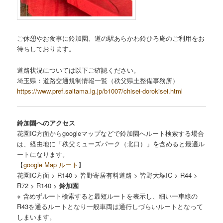
ご休憩やお食事に鈴加園、道の駅あらかわ鈴ひろ庵のご利用をお
待ちしております。
道路状況については以下ご確認ください。
埼玉県：道路交通規制情報一覧（秩父県土整備事務所）
https://www.pref.saitama.lg.jp/b1007/chisei-dorokisei.html
鈴加園へのアクセス
花園IC方面からgoogleマップなどで鈴加園へルート検索する場合
は、経由地に「秩父ミューズパーク（北口）」を含めると最適ル
ートになります。
【
google Map ルート
】
花園IC方面 > R140 > 皆野寄居有料道路 > 皆野大塚IC > R44 >
R72 > R140 >
鈴加園
※ 含めずルート検索すると最短ルートを表示し、細い一車線の
R43を通るルートとなり一般車両は通行しづらいルートとなって
しまいます。