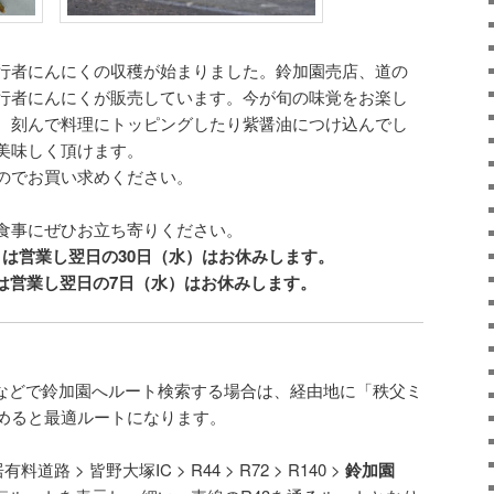
行者にんにくの収穫が始まりました。鈴加園売店、道の
行者にんにくが販売しています。今が旬の味覚をお楽し
、刻んで料理にトッピングしたり紫醤油につけ込んでし
美味しく頂けます。
のでお買い求めください。
食事にぜひお立ち寄りください。
祭日は営業し翌日の30日（水）はお休みします。
日は営業し翌日の7日（水）はお休みします。
マップなどで鈴加園へルート検索する場合は、経由地に「秩父ミ
めると最適ルートになります。
料道路 > 皆野大塚IC > R44 > R72 > R140 >
鈴加園