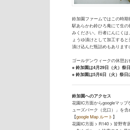
鈴加園ファームではこの時期
駅あらかわ鈴ひろ庵にて生の
みください。行者にんにくは
ょうゆ漬けとして加工すると
漬け込んだ瓶詰めもあります
ゴールデンウィークの休憩お
※ 鈴加園は4月29日（火）
※ 鈴加園は5月6日（火）祭
鈴加園へのアクセス
花園IC方面からgoogle
ューズパーク（北口）」を含
【
google Map ルート
】
花園IC方面 > R140 > 皆野寄居有