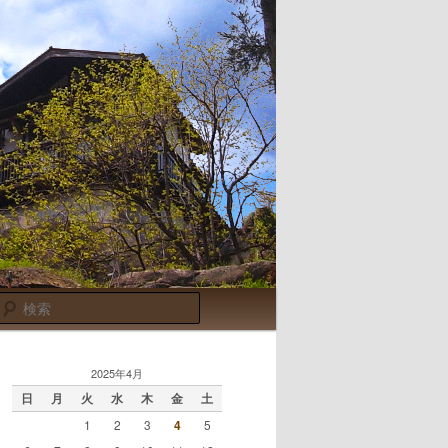
検
索
2025年4月
日
月
火
水
木
金
土
1
2
3
4
5