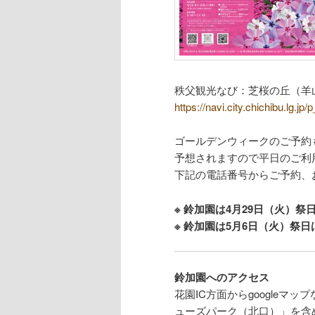
秩父観光なび：芝桜の丘（羊
https://navi.city.chichibu.lg.jp
ゴールデンウィークのご予約
予想されますので平日のご利
下記の電話番号からご予約、
※ 鈴加園は4月29日（火）
※ 鈴加園は5月6日（火）祭
鈴加園へのアクセス
花園IC方面からgoogle
ューズパーク（北口）」を含