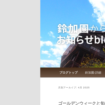
鈴加園からのお知らせです
鈴加園からの
メインメニュー
ブログトップ
鈴加園-詳細
メインコンテンツへ移動
サブコンテンツへ移動
月別アーカイブ:
4月 2025
ゴールデンウィークと旬