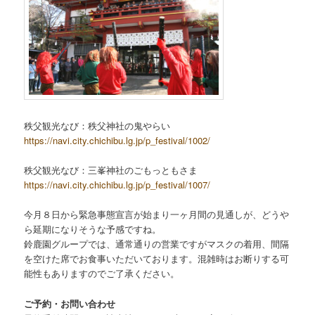
秩父観光なび：秩父神社の鬼やらい
https://navi.city.chichibu.lg.jp/p_festival/1002/
秩父観光なび：三峯神社のごもっともさま
https://navi.city.chichibu.lg.jp/p_festival/1007/
今月８日から緊急事態宣言が始まり一ヶ月間の見通しが、どうや
ら延期になりそうな予感ですね。
鈴鹿園グループでは、通常通りの営業ですがマスクの着用、間隔
を空けた席でお食事いただいております。混雑時はお断りする可
能性もありますのでご了承ください。
ご予約・お問い合わせ