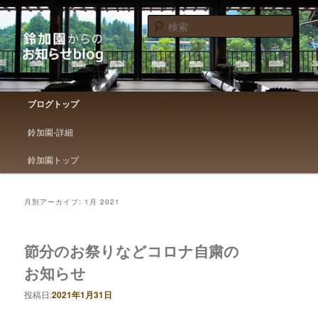
鈴加園からのお知らせです
検
索
鈴加園からのお知らせブログ
メインメニュー
ブログトップ
メインコンテンツへ移動
サブコンテンツへ移動
鈴加園-詳細
鈴加園トップ
月別アーカイブ:
1月 2021
節分のお祭りなどコロナ自粛の
お知らせ
投稿日:
2021年1月31日