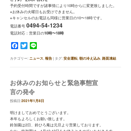
予約受付時間ですが諸事情により10時からに変更致しました。
※お休みの火曜日もお受けできません。
※キャンセルのお電話も同様に営業日の10〜18時です。
0494-54-1234
電話番号
電話対応：営業日の
10時〜18時
Facebook
Twitter
Line
カテゴリー:
ニュース
,
報告
|
タグ:
安全運転
,
朝の冷え込み
,
路面凍結
お休みのお知らせと緊急事態宣
言の発令
投稿日:
2021年1月8日
明けましておめでとうございます。
本年もよろしくお願い致します。
鈴加園は2日、鈴ひろ庵は元旦より営業しております。
なお、鈴加園は、1月12,13日をお休みとさせていただきます。