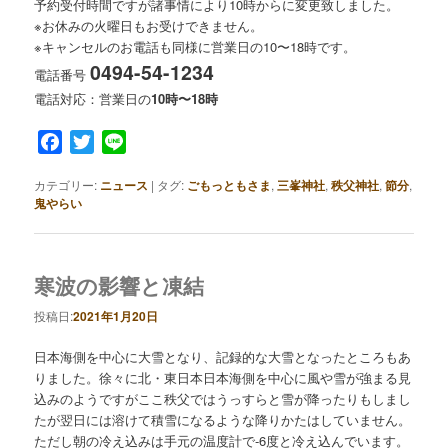
予約受付時間ですが諸事情により10時からに変更致しました。
※お休みの火曜日もお受けできません。
※キャンセルのお電話も同様に営業日の10〜18時です。
0494-54-1234
電話番号
電話対応：営業日の
10時〜18時
Facebook
Twitter
Line
カテゴリー:
ニュース
|
タグ:
ごもっともさま
,
三峯神社
,
秩父神社
,
節分
,
鬼やらい
寒波の影響と凍結
投稿日:
2021年1月20日
日本海側を中心に大雪となり、記録的な大雪となったところもあ
りました。徐々に北・東日本日本海側を中心に風や雪が強まる見
込みのようですがここ秩父ではうっすらと雪が降ったりもしまし
たが翌日には溶けて積雪になるような降りかたはしていません。
ただし朝の冷え込みは手元の温度計で-6度と冷え込んでいます。