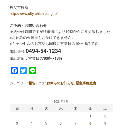
秩父市役所
http://www.city.chichibu.lg.jp/
ご予約・お問い合わせ
予約受付時間ですが諸事情により10時からに変更致しました。
※お休みの火曜日もお受けできません。
※キャンセルのお電話も同様に営業日の10〜18時です。
0494-54-1234
電話番号
電話対応：営業日の
10時〜18時
Facebook
Twitter
Line
カテゴリー:
報告
|
タグ:
お休みのお知らせ
,
緊急事態宣言
2021年1月
日
月
火
水
木
金
土
1
2
3
4
5
6
7
8
9