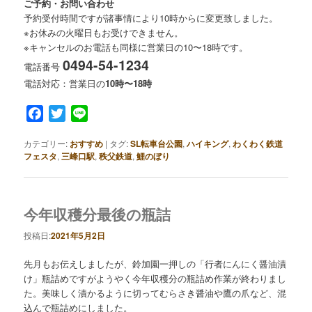
ご予約・お問い合わせ
予約受付時間ですが諸事情により10時からに変更致しました。
※お休みの火曜日もお受けできません。
※キャンセルのお電話も同様に営業日の10〜18時です。
0494-54-1234
電話番号
電話対応：営業日の
10時〜18時
Facebook
Twitter
Line
カテゴリー:
おすすめ
|
タグ:
SL転車台公園
,
ハイキング
,
わくわく鉄道
フェスタ
,
三峰口駅
,
秩父鉄道
,
鯉のぼり
今年収穫分最後の瓶詰
投稿日:
2021年5月2日
先月もお伝えしましたが、鈴加園一押しの「行者にんにく醤油漬
け」瓶詰めですがようやく今年収穫分の瓶詰め作業が終わりまし
た。美味しく漬かるように切ってむらさき醤油や鷹の爪など、混
込んで瓶詰めにしました。