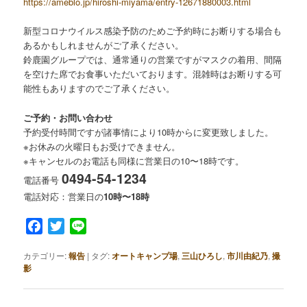
https://ameblo.jp/hiroshi-miyama/entry-12671880003.html
新型コロナウイルス感染予防のためご予約時にお断りする場合も
あるかもしれませんがご了承ください。
鈴鹿園グループでは、通常通りの営業ですがマスクの着用、間隔
を空けた席でお食事いただいております。混雑時はお断りする可
能性もありますのでご了承ください。
ご予約・お問い合わせ
予約受付時間ですが諸事情により10時からに変更致しました。
※お休みの火曜日もお受けできません。
※キャンセルのお電話も同様に営業日の10〜18時です。
0494-54-1234
電話番号
電話対応：営業日の
10時〜18時
Facebook
Twitter
Line
カテゴリー:
報告
|
タグ:
オートキャンプ場
,
三山ひろし
,
市川由紀乃
,
撮
影