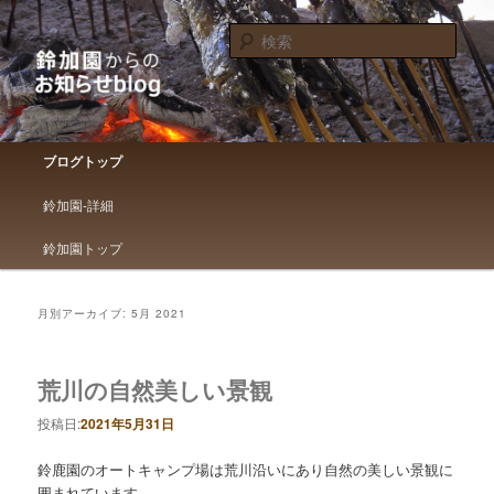
鈴加園からのお知らせです
検
索
鈴加園からのお知らせブログ
メインメニュー
ブログトップ
メインコンテンツへ移動
サブコンテンツへ移動
鈴加園-詳細
鈴加園トップ
月別アーカイブ:
5月 2021
荒川の自然美しい景観
投稿日:
2021年5月31日
鈴鹿園のオートキャンプ場は荒川沿いにあり自然の美しい景観に
囲まれています。