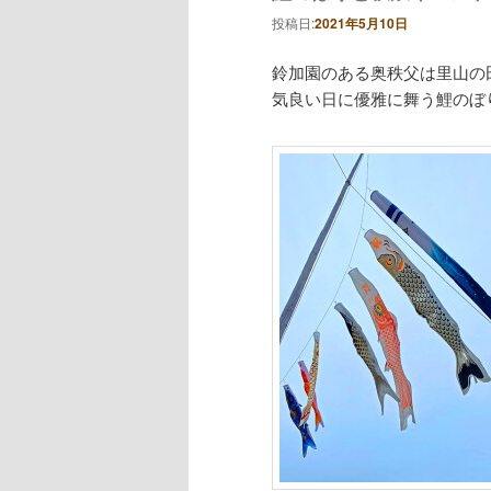
投稿日:
2021年5月10日
鈴加園のある奥秩父は里山の
気良い日に優雅に舞う鯉のぼ