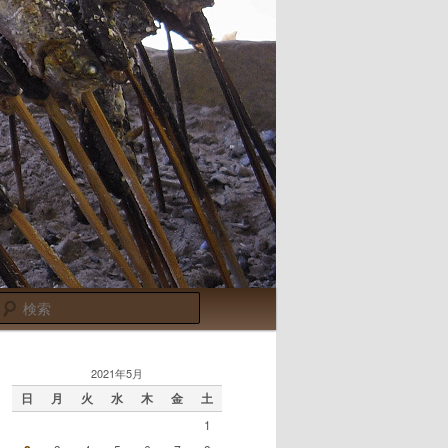
検
索
2021年5月
日
月
火
水
木
金
土
1