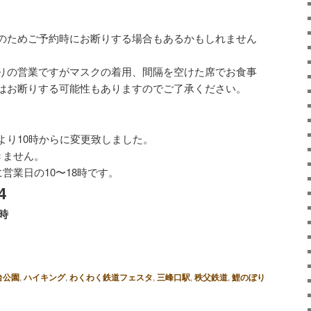
のためご予約時にお断りする場合もあるかもしれません
りの営業ですがマスクの着用、間隔を空けた席でお食事
はお断りする可能性もありますのでご了承ください。
より10時からに変更致しました。
きません。
営業日の10〜18時です。
4
8時
台公園
,
ハイキング
,
わくわく鉄道フェスタ
,
三峰口駅
,
秩父鉄道
,
鯉のぼり