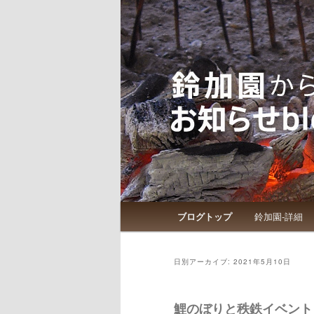
鈴加園からのお知らせです
鈴加園からの
メインメニュー
ブログトップ
鈴加園-詳細
メインコンテンツへ移動
サブコンテンツへ移動
日別アーカイブ:
2021年5月10日
鯉のぼりと秩鉄イベント