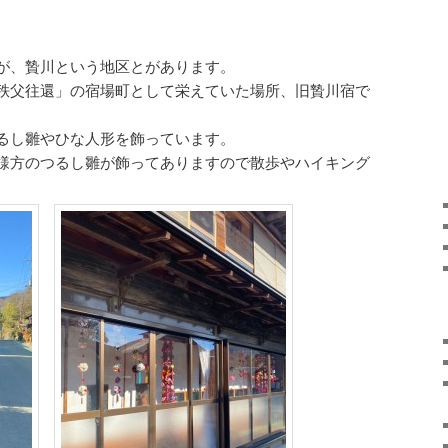
が、贄川という地区とがあります。
秩父往還」の宿場町として栄えていた場所、旧贄川宿で
るし雛やひな人形を飾っています。
様方のつるし雛が飾ってありますので散歩やハイキング