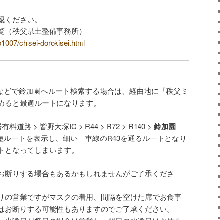
認ください。
覧（秩父県土整備事務所）
b1007/chisei-dorokisei.html
マップなどで鈴加園へルート検索する場合は、経由地に「秩父ミ
めると最適ルートになります。
料道路 > 皆野大塚IC > R44 > R72 > R140 >
鈴加園
短ルートを表示し、細い一車線のR43を通るルートとなり
トとなってしまいます。
お断りする場合もあるかもしれませんがご了承くださ
りの営業ですがマスクの着用、間隔を空けた席でお食事
はお断りする可能性もありますのでご了承ください。