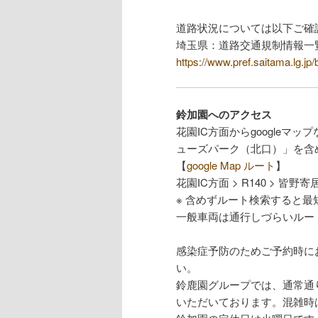
道路状況については以下ご確
埼玉県：道路交通規制情報一
https://www.pref.saitama.lg.jp/
鈴加園へのアクセス
花園IC方面からgoogle
ューズパーク（北口）」を含
【
google Map ルート
】
花園IC方面 > R140 > 皆野寄居有
※ 含めずルート検索すると最
一般車両は通行しづらいルー
感染症予防のためご予約時に
い。
鈴鹿園グループでは、通常通
いただいております。混雑時