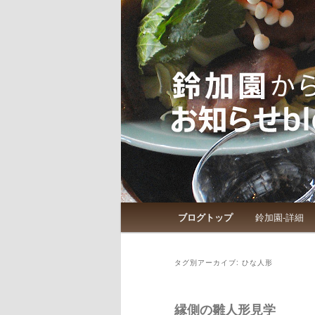
鈴加園からのお知らせです
鈴加園からの
メインメニュー
ブログトップ
鈴加園-詳細
メインコンテンツへ移動
サブコンテンツへ移動
タグ別アーカイブ:
ひな人形
縁側の雛人形見学