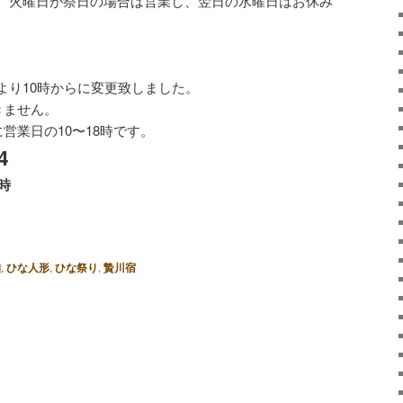
。火曜日が祭日の場合は営業し、翌日の水曜日はお休み
より10時からに変更致しました。
きません。
営業日の10〜18時です。
4
8時
雛
,
ひな人形
,
ひな祭り
,
贄川宿