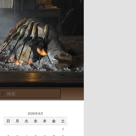
検
索
2026年8月
日
月
火
水
木
金
土
1