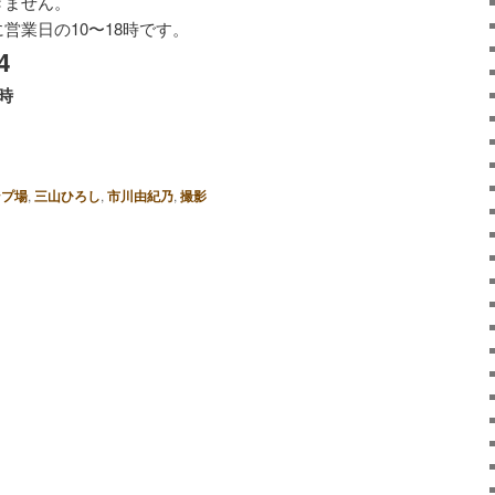
きません。
営業日の10〜18時です。
4
8時
ンプ場
,
三山ひろし
,
市川由紀乃
,
撮影