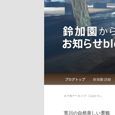
鈴加園からのお知らせです
鈴加園からの
メインメニュー
ブログトップ
鈴加園-詳細
メインコンテンツへ移動
サブコンテンツへ移動
タグ別アーカイブ:
三山ひろし
荒川の自然美しい景観