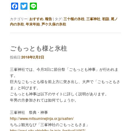
Facebook
Twitter
Line
カテゴリー:
おすすめ
,
報告
|
タグ:
三十槌の氷柱
,
三峯神社
,
初詣
,
尾ノ
内の氷柱
,
年末年始
,
芦ケ久保の氷柱
ごもっとも様と氷柱
投稿日:
2018年2月2日
三峯神社では、今月3日に節分祭「ごもっとも神事」が行われま
す。
巨大なごもっとも様を前上方に突き出し、大声で「ごもっともさ
ま」と叫びます。
ごもっとも神事は以下のサイトに詳しく説明があります。
年男の方参加されては如何でしょうか。
三峯神社 祭典・神事
http://www.mitsuminejinja.or.jp/saiten/
ちちぶ観光なび「三峯神社のごもっともさま」
http://navi.city.chichibu.lg.jp/p_festival/1007/