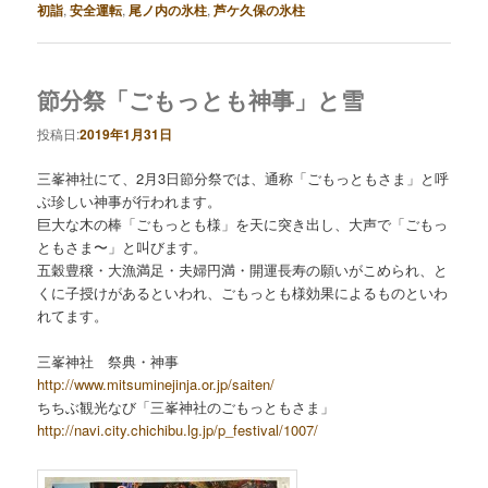
初詣
,
安全運転
,
尾ノ内の氷柱
,
芦ケ久保の氷柱
節分祭「ごもっとも神事」と雪
投稿日:
2019年1月31日
三峯神社にて、2月3日節分祭では、通称「ごもっともさま」と呼
ぶ珍しい神事が行われます。
巨大な木の棒「ごもっとも様」を天に突き出し、大声で「ごもっ
ともさま〜」と叫びます。
五穀豊穣・大漁満足・夫婦円満・開運長寿の願いがこめられ、と
くに子授けがあるといわれ、ごもっとも様効果によるものといわ
れてます。
三峯神社 祭典・神事
http://www.mitsuminejinja.or.jp/saiten/
ちちぶ観光なび「三峯神社のごもっともさま」
http://navi.city.chichibu.lg.jp/p_festival/1007/