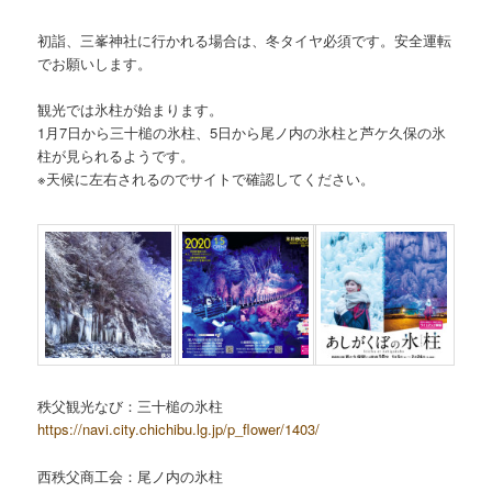
初詣、三峯神社に行かれる場合は、冬タイヤ必須です。安全運転
でお願いします。
観光では氷柱が始まります。
1月7日から三十槌の氷柱、5日から尾ノ内の氷柱と芦ケ久保の氷
柱が見られるようです。
※天候に左右されるのでサイトで確認してください。
秩父観光なび：三十槌の氷柱
https://navi.city.chichibu.lg.jp/p_flower/1403/
西秩父商工会：尾ノ内の氷柱