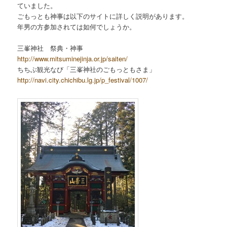
ていました。
ごもっとも神事は以下のサイトに詳しく説明があります。
年男の方参加されては如何でしょうか。
三峯神社 祭典・神事
http://www.mitsuminejinja.or.jp/saiten/
ちちぶ観光なび「三峯神社のごもっともさま」
http://navi.city.chichibu.lg.jp/p_festival/1007/