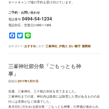
オートキャンプ場の予約も受け付けています。
ご予約・お問い合わせ
0494-54-1234
電話番号
電話対応：営業日の9時〜18時
Facebook
Twitter
Line
カテゴリー:
おすすめ
|
タグ:
三峯神社
,
夕焼け
,
白い氣守
,
龍勢祭
三峯神社節分祭「ごもっとも神
事」
投稿日:
2017年1月31日
先週、三峯神社、三十槌の氷柱を見てきました。
三峯神社までの道、神社内は路肩には除雪した雪があるものの走
行には支障がなく快適でした。
来月3日に行われる節分祭「ごもっとも神事」の準備が進められ