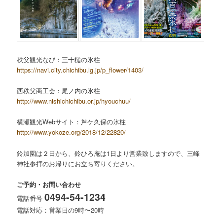
秩父観光なび：三十槌の氷柱
https://navi.city.chichibu.lg.jp/p_flower/1403/
西秩父商工会：尾ノ内の氷柱
http://www.nishichichibu.or.jp/hyouchuu/
横瀬観光Webサイト：芦ケ久保の氷柱
http://www.yokoze.org/2018/12/22820/
鈴加園は２日から、鈴ひろ庵は1日より営業致しますので、三峰
神社参拝のお帰りにお立ち寄りください。
ご予約・お問い合わせ
0494-54-1234
電話番号
電話対応：営業日の9時〜20時