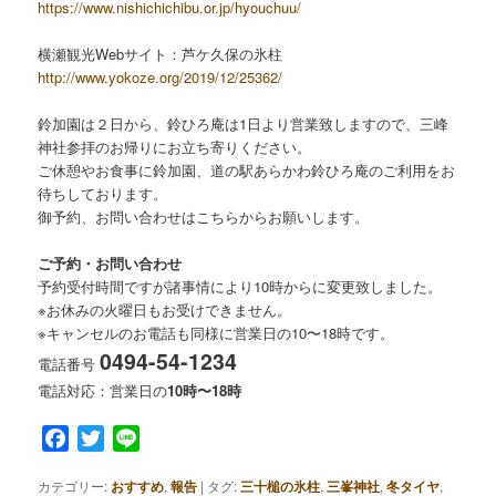
https://www.nishichichibu.or.jp/hyouchuu/
横瀬観光Webサイト：芦ケ久保の氷柱
http://www.yokoze.org/2019/12/25362/
鈴加園は２日から、鈴ひろ庵は1日より営業致しますので、三峰
神社参拝のお帰りにお立ち寄りください。
ご休憩やお食事に鈴加園、道の駅あらかわ鈴ひろ庵のご利用をお
待ちしております。
御予約、お問い合わせはこちらからお願いします。
ご予約・お問い合わせ
予約受付時間ですが諸事情により10時からに変更致しました。
※お休みの火曜日もお受けできません。
※キャンセルのお電話も同様に営業日の10〜18時です。
0494-54-1234
電話番号
電話対応：営業日の
10時〜18時
Facebook
Twitter
Line
カテゴリー:
おすすめ
,
報告
|
タグ:
三十槌の氷柱
,
三峯神社
,
冬タイヤ
,