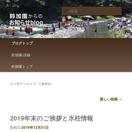
鈴加園からのお知らせです
検
索
鈴加園からのお知らせブログ
メインメニュー
ブログトップ
メインコンテンツへ移動
サブコンテンツへ移動
鈴加園-詳細
鈴加園トップ
タグ別アーカイブ:
三峯神社
投稿ナビゲーション
新しい投稿
→
2019年末のご挨拶と氷柱情報
投稿日:
2019年12月31日