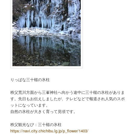
りっぱな三十槌の氷柱
秩父荒川方面から三峯神社へ向かう途中に三十槌の氷柱がありま
す。先日もお伝えしましたが、テレビなどで報道され人気のスポ
ットになっています。
自然の氷柱が大きく育って見頃です。
秩父観光なび：三十槌の氷柱
https://navi.city.chichibu.lg.jp/p_flower/1403/