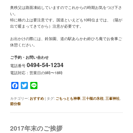
奥秩父は路面凍結していますのでこれからの時期お気をつけ下さ
い。
特に橋の上は要注意です。国道といえども10時位までは、（陽が
出て暖まってきてから）注意が必要です。
お出かけの際には、鈴加園、道の駅あらかわ鈴ひろ庵でお食事ご
休憩ください。
ご予約・お問い合わせ
0494-54-1234
電話番号
電話対応：営業日の9時〜18時
Facebook
Twitter
Line
カテゴリー:
おすすめ
|
タグ:
ごもっとも神事
,
三十槌の氷柱
,
三峯神社
,
節分祭
2017年末のご挨拶