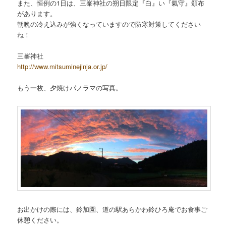
また、恒例の1日は、三峯神社の朔日限定『白』い『氣守』頒布
があります。
朝晩の冷え込みが強くなっていますので防寒対策してください
ね！
三峯神社
http://www.mitsuminejinja.or.jp/
もう一枚、夕焼けパノラマの写真。
お出かけの際には、鈴加園、道の駅あらかわ鈴ひろ庵でお食事ご
休憩ください。