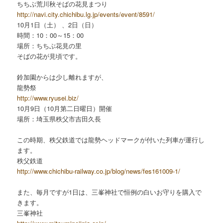
ちちぶ荒川秋そばの花見まつり
http://navi.city.chichibu.lg.jp/events/event/8591/
10月1日（土） 、2日（日）
時間：10：00～15：00
場所：ちちぶ花見の里
そばの花が見頃です。
鈴加園からは少し離れますが、
龍勢祭
http://www.ryusei.biz/
10月9日（10月第二日曜日）開催
場所：埼玉県秩父市吉田久長
この時期、秩父鉄道では龍勢ヘッドマークが付いた列車が運行し
ます。
秩父鉄道
http://www.chichibu-railway.co.jp/blog/news/fes161009-1/
また、毎月ですが1日は、三峯神社で恒例の白いお守りを購入で
きます。
三峯神社