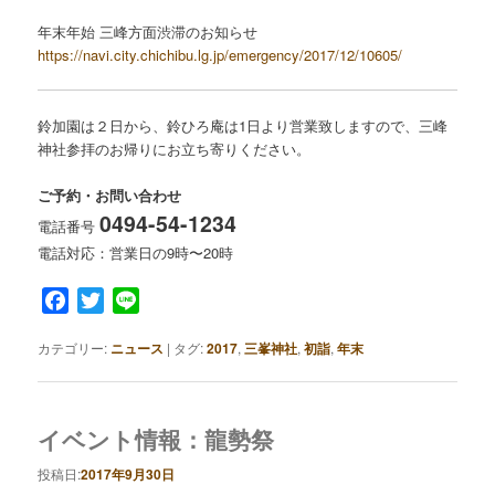
年末年始 三峰方面渋滞のお知らせ
https://navi.city.chichibu.lg.jp/emergency/2017/12/10605/
鈴加園は２日から、鈴ひろ庵は1日より営業致しますので、三峰
神社参拝のお帰りにお立ち寄りください。
ご予約・お問い合わせ
0494-54-1234
電話番号
電話対応：営業日の9時〜20時
Facebook
Twitter
Line
カテゴリー:
ニュース
|
タグ:
2017
,
三峯神社
,
初詣
,
年末
イベント情報：龍勢祭
投稿日:
2017年9月30日