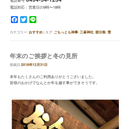
電話番号
電話対応：営業日の9時〜18時
Facebook
Twitter
Line
カテゴリー:
おすすめ
|
タグ:
ごもっとも神事
,
三峯神社
,
節分祭
,
雪
年末のご挨拶と冬の見所
投稿日:
2018年12月31日
本年もたくさんのご利用ありがとうございました。
皆様のおかげでなんとか年を越す事ができそうです。