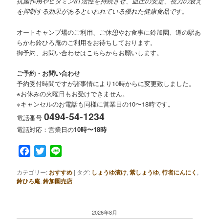
抗菌作用やビタミンB1活性を持続させ、血圧の安定、視力の衰え
を抑制する効果があるといわれている優れた健康食品です。
オートキャンプ場のご利用、ご休憩やお食事に鈴加園、道の駅あ
らかわ鈴ひろ庵のご利用をお待ちしております。
御予約、お問い合わせはこちらからお願いします。
ご予約・お問い合わせ
予約受付時間ですが諸事情により10時からに変更致しました。
※お休みの火曜日もお受けできません。
※キャンセルのお電話も同様に営業日の10〜18時です。
0494-54-1234
電話番号
電話対応：営業日の
10時〜18時
Facebook
Twitter
Line
カテゴリー:
おすすめ
|
タグ:
しょうゆ漬け
,
紫しょうゆ
,
行者にんにく
,
鈴ひろ庵
,
鈴加園売店
2026年8月