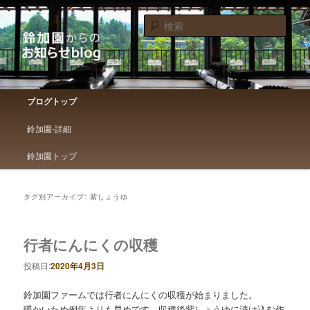
鈴加園からのお知らせです
検
索
鈴加園からのお知らせブログ
メインメニュー
ブログトップ
メインコンテンツへ移動
サブコンテンツへ移動
鈴加園-詳細
鈴加園トップ
タグ別アーカイブ:
紫しょうゆ
行者にんにくの収穫
投稿日:
2020年4月3日
鈴加園ファームでは行者にんにくの収穫が始まりました。
暖かいため例年よりも早めです。収穫後紫しょうゆに漬け込む作