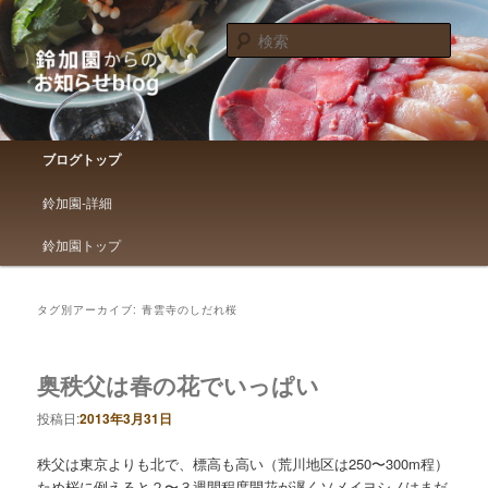
鈴加園からのお知らせです
検
索
鈴加園からのお知らせブログ
メインメニュー
ブログトップ
メインコンテンツへ移動
サブコンテンツへ移動
鈴加園-詳細
鈴加園トップ
タグ別アーカイブ:
青雲寺のしだれ桜
奥秩父は春の花でいっぱい
投稿日:
2013年3月31日
秩父は東京よりも北で、標高も高い（荒川地区は250〜300m程）
ため桜に例えると２〜３週間程度開花が遅くソメイヨシノはまだ