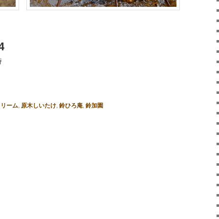
4
時
クリーム
,
原木しいたけ
,
鈴ひろ庵
,
鈴加園