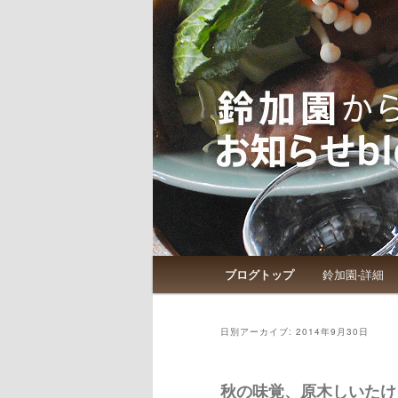
鈴加園からのお知らせです
鈴加園からの
メインメニュー
ブログトップ
鈴加園-詳細
メインコンテンツへ移動
サブコンテンツへ移動
日別アーカイブ:
2014年9月30日
秋の味覚、原木しいたけ