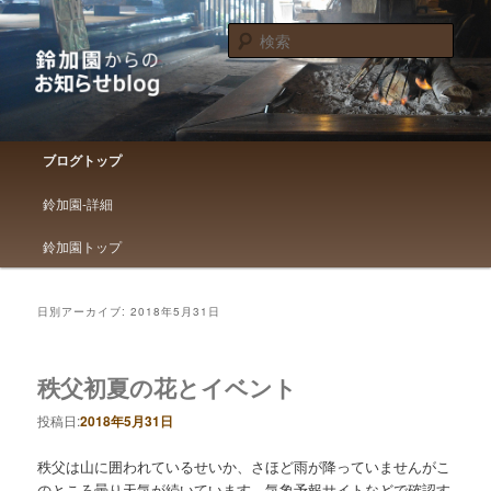
鈴加園からのお知らせです
検
索
鈴加園からのお知らせブログ
メインメニュー
ブログトップ
メインコンテンツへ移動
サブコンテンツへ移動
鈴加園-詳細
鈴加園トップ
日別アーカイブ:
2018年5月31日
秩父初夏の花とイベント
投稿日:
2018年5月31日
秩父は山に囲われているせいか、さほど雨が降っていませんがこ
のところ曇り天気が続いています。気象予報サイトなどで確認す