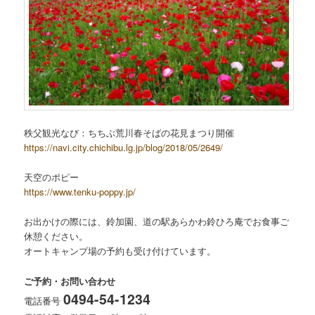
秩父観光なび：ちちぶ荒川春そばの花見まつり開催
https://navi.city.chichibu.lg.jp/blog/2018/05/2649/
天空のポピー
https://www.tenku-poppy.jp/
お出かけの際には、鈴加園、道の駅あらかわ鈴ひろ庵でお食事ご
休憩ください。
オートキャンプ場の予約も受け付けています。
ご予約・お問い合わせ
0494-54-1234
電話番号